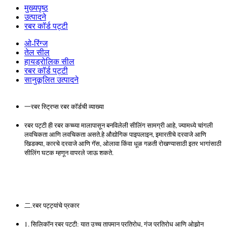
मुख्यपृष्ठ
उत्पादने
रबर कॉर्ड पट्टी
ओ-रिंग्ज
तेल सील
हायड्रोलिक सील
रबर कॉर्ड पट्टी
सानुकूलित उत्पादने
一रबर स्ट्रिप्स रबर कॉर्डची व्याख्या
रबर पट्टी ही रबर कच्च्या मालापासून बनविलेली सीलिंग सामग्री आहे, ज्यामध्ये चांगली
लवचिकता आणि लवचिकता असते.हे औद्योगिक पाइपलाइन, इमारतीचे दरवाजे आणि
खिडक्या, कारचे दरवाजे आणि गॅस, ओलावा किंवा धूळ गळती रोखण्यासाठी इतर भागांसाठी
सीलिंग घटक म्हणून वापरले जाऊ शकते.
二.रबर पट्ट्यांचे प्रकार
1. सिलिकॉन रबर पट्टी: यात उच्च तापमान प्रतिरोध, गंज प्रतिरोध आणि ओझोन