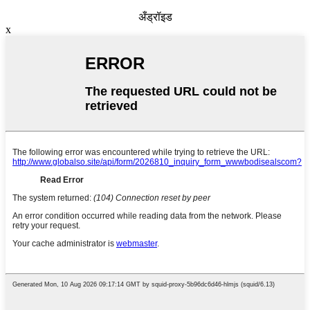
अँड्रॉइड
x